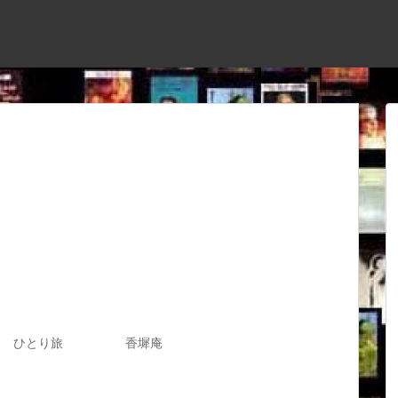
深き ひとり旅 香墀庵