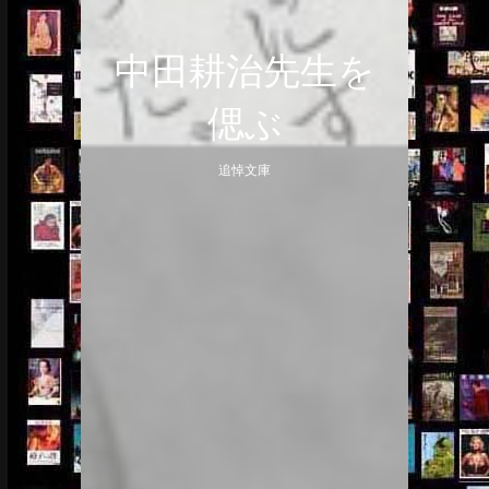
Skip
to
中田耕治先生を
content
偲ぶ
追悼文庫