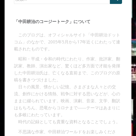
「中田耕治のコージートーク」について
このブログは、オフィシャルサイト「中田耕治ドット
コム」のなかで、2005年5月から17年近くにわたって連
載されたものです。
昭和・平成・令和の時代にわたり、作家、批評家、翻
訳家、教師、演出家など、驚くほど多方面で才能を発揮
した中田耕治氏は、亡くなる直前まで、このブログの原
稿を書きつづけました。
日々の風景、懐かしい記憶、さまざまな人々との交
流、創作にかける情熱、戦争に対する思いなどが、心の
ままに綴られています。映画、演劇、音楽、文学、翻訳
はもちろん、恐竜からコロナまで――テーマはあまりに
も多岐にわたっています。
時代の記録としても貴重な資料となることでしょう。
不思議な作家、中田耕治ワールドをお楽しみくださ