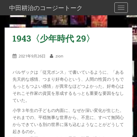
S
中田耕治のコージートーク
TOGGLE
k
i
p
t
1943〈少年時代 29〉
o
m
a
2021年9月26日
zion
i
n
バルザックは「従兄ポンス」で書いているように、「ある
c
先天的な感情、つまり好奇心という、人間の性質のうちで
o
もっともつよい感情」が異常なほどつよかった。好奇心は
n
それこそ作家の資質を形成するもっとも重要な要因をなし
t
ていた。
e
n
小学３年生の子どもの内面に、なぜか深い変化が生じた。
t
それまでの、平穏無事な世界から、不意に、すべて無関心
からできている別の世界に落ち込むようなことがどうして
起きるのか。