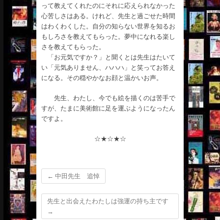
って教えてくれたのにそれに応えられなかった
心苦しさはある。けれど、先生と過ごせた時間
はわくわくした。自分の知らない世界を知るお
もしろさを教えてもらった。夢中になれる楽し
さを教えてもらった。
「お元気ですか？」と聞くとは先生はたいて
い「元気ありません、ハハハ」と笑ってお答え
になる。その穏やかなお顔と温かいお声。
先生、わたし、今でも絵を描くのは苦手で
すが、たまに美術館に足を運ぶようになったん
ですよ。
☆★☆★☆
←
中田先生 追悼
先生と出会えたわたしは強運の持ち主です
→