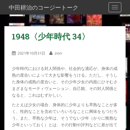
S
中田耕治のコージートーク
TOGGLE
k
i
p
t
1948〈少年時代 34〉
o
m
a
2021年10月31日
zion
i
n
少年時代における対人関係や、社会的な適応が、身体の成
c
熟の度合いによって大きな影響をうける。ただし、そうし
o
た身体の成熟の度合いと、その少年少女の内面にひそむさ
n
まざまなモーティヴェーション、自己観、その対人関係と
t
なると、これはむずかしい。
e
n
たとえば少女の場合、身体的に少年よりも早熟なことが多
t
く、性的なことを含めていろいろなことに興味をもつだろ
う。また、早熟な少年は、そうでない少年（かりに晩熟な
少年といっておく）とは、その行動や評判などに差が出て