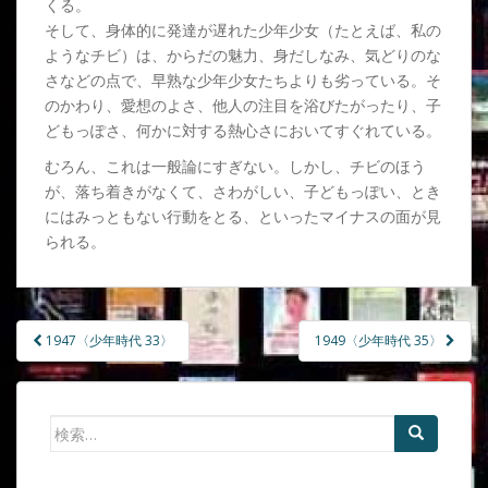
くる。
そして、身体的に発達が遅れた少年少女（たとえば、私の
ようなチビ）は、からだの魅力、身だしなみ、気どりのな
さなどの点で、早熟な少年少女たちよりも劣っている。そ
のかわり、愛想のよさ、他人の注目を浴びたがったり、子
どもっぽさ、何かに対する熱心さにおいてすぐれている。
むろん、これは一般論にすぎない。しかし、チビのほう
が、落ち着きがなくて、さわがしい、子どもっぽい、とき
にはみっともない行動をとる、といったマイナスの面が見
られる。
1947〈少年時代 33〉
1949〈少年時代 35〉
投稿ナビゲーション
検索: