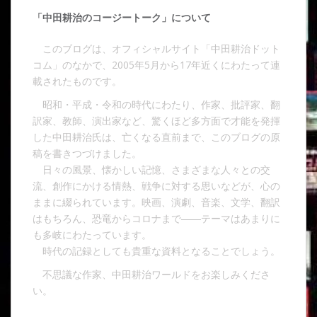
「中田耕治のコージートーク」について
このブログは、オフィシャルサイト「中田耕治ドット
コム」のなかで、2005年5月から17年近くにわたって連
載されたものです。
昭和・平成・令和の時代にわたり、作家、批評家、翻
訳家、教師、演出家など、驚くほど多方面で才能を発揮
した中田耕治氏は、亡くなる直前まで、このブログの原
稿を書きつづけました。
日々の風景、懐かしい記憶、さまざまな人々との交
流、創作にかける情熱、戦争に対する思いなどが、心の
ままに綴られています。映画、演劇、音楽、文学、翻訳
はもちろん、恐竜からコロナまで――テーマはあまりに
も多岐にわたっています。
時代の記録としても貴重な資料となることでしょう。
不思議な作家、中田耕治ワールドをお楽しみくださ
い。