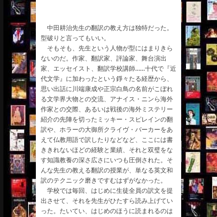
中田耕治先生の翻訳の教え方は独特だった。
型破りと言ってもいい。
そもそも、先生という人物が型にはまりきら
ないのだ。作家、翻訳家、評論家、舞台演出
家、エッセイスト、翻訳学校講師……十代で『近
代文学』に加わったという錚々たる経歴から、
思い出話に川端康成や正宗白鳥の名前がこぼれ
る文学界大物との交流、アナイス・ニンら海外
作家との交際、あるいは戦後の海外ミステリー
紹介の先陣を切ったミッキー・スピレインの翻
訳や、ホラーの大御所クライヴ・バーカーをあ
えて仏教用語で訳したりなどなど、ここには書
ききれないほどの経験と業績、それと双璧をな
す知識教養の深さ広さにいつも圧倒された。そ
んな先生の教える翻訳の授業が、単なる英文和
訳のテクニック磨きですむはずがなかった。
学校では毎回、はじめに生徒全員の訳文を提
出させて、それを先生がひたすら読み上げてい
った。たいてい、はじめのほうに読まれるのは