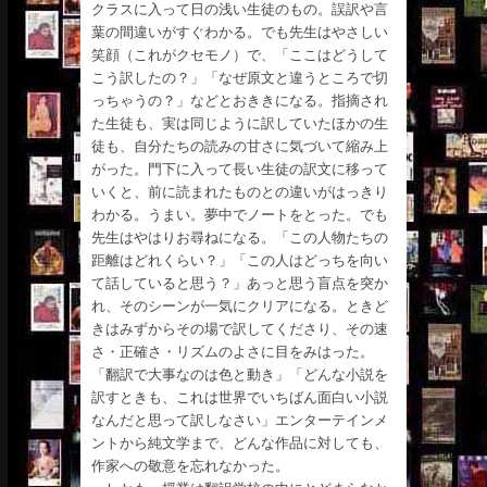
クラスに入って日の浅い生徒のもの。誤訳や言
葉の間違いがすぐわかる。でも先生はやさしい
笑顔（これがクセモノ）で、「ここはどうして
こう訳したの？」「なぜ原文と違うところで切
っちゃうの？」などとおききになる。指摘され
た生徒も、実は同じように訳していたほかの生
徒も、自分たちの読みの甘さに気づいて縮み上
がった。門下に入って長い生徒の訳文に移って
いくと、前に読まれたものとの違いがはっきり
わかる。うまい。夢中でノートをとった。でも
先生はやはりお尋ねになる。「この人物たちの
距離はどれくらい？」「この人はどっちを向い
て話していると思う？」あっと思う盲点を突か
れ、そのシーンが一気にクリアになる。ときど
きはみずからその場で訳してくださり、その速
さ・正確さ・リズムのよさに目をみはった。
「翻訳で大事なのは色と動き」「どんな小説を
訳すときも、これは世界でいちばん面白い小説
なんだと思って訳しなさい」エンターテインメ
ントから純文学まで、どんな作品に対しても、
作家への敬意を忘れなかった。