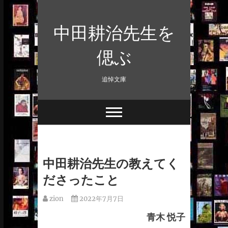
Skip
to
中田耕治先生を
content
偲ぶ
追悼文庫
中田耕治先生の教えてく
ださったこと
zion
2022年7月7日
青木 悦子