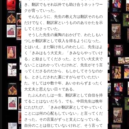
き、翻訳でもそれ以外でも助け合うネットワー
クが育っていった。
そんなふうに、先生の教え方は翻訳そのもの
だけでなく、翻訳家というもののありかたを示
してくださっていた。
そうした先生の薫陶のおかげで、わたしもい
つしか翻訳家として収入を得るようになった。
とはいえ、まだ駆け出しのわたしに、先生はよ
く「きみはもう大丈夫」「きみならやっていけ
る」と励ましてくださった。とうてい大丈夫で
ないことはわかっていたけれど、先生がそう言
ってくださるのだから、もしかしてそうなのか
も、とさしだされた藁にすがらせていただい
た。そしてはや数十年、あいかわらずまったく
大丈夫と思えない日々である。
たぶんわたしは一生、翻訳家として自信を持
てることはないだろう。でも、中田先生は晩年
にたびたび、「きみが翻訳家としてやっていく
ことには何の心配もしていない」と言ってくだ
さった。その言葉がずっと支えになっている。
自分のことは信じていないけれど、そう言って