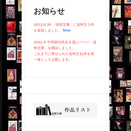
お知らせ
2023.11.26 〈追悼文庫〉に追悼文３作
を追加しました。
New
2022.８ 中田耕治先生を偲ぶページ〈追
悼文庫〉を開設しました。
これまでに寄せられた追悼文34作を第
一弾として公開します。