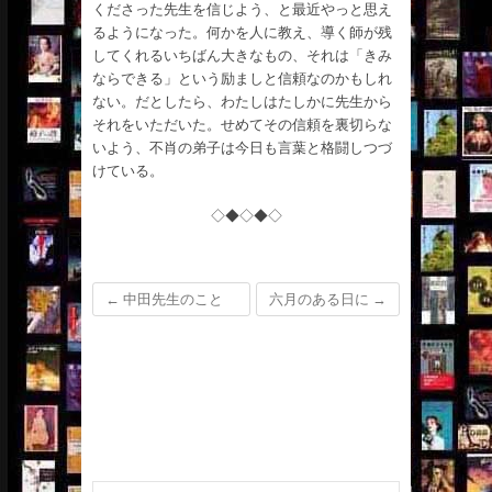
くださった先生を信じよう、と最近やっと思え
るようになった。何かを人に教え、導く師が残
してくれるいちばん大きなもの、それは「きみ
ならできる」という励ましと信頼なのかもしれ
ない。だとしたら、わたしはたしかに先生から
それをいただいた。せめてその信頼を裏切らな
いよう、不肖の弟子は今日も言葉と格闘しつづ
けている。
◇◆◇◆◇
←
中田先生のこと
六月のある日に
→