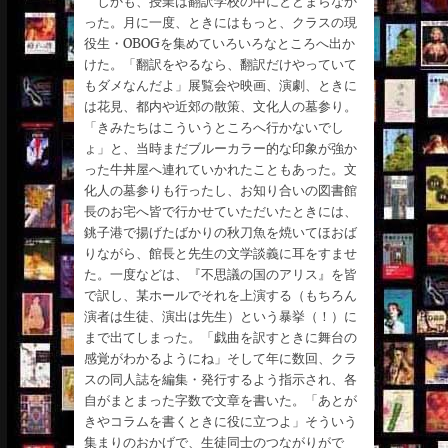
しかも、授業は翻訳学校の中にとどまらなか
った。月に一度、ときにはもっと、クラスの現
役生・OBOGを集めていろいろなところへ出か
けた。「翻訳をやるなら、翻訳だけやっていて
もダメなんだよ」展覧会や映画、演劇、ときに
は花見、都内や近郊の散策、文化人の墓参り。
「きみたちはこういうところへ行かないでし
ょ」と、当時まだブルーカラー的な印象が強か
った牛丼屋へ連れていかれたこともあった。文
化人の墓参りも行ったし、お知り合いの図書館
長のお宅へ皆で行かせていただいたときには、
銚子港で揚げたばかりの秋刀魚を焼いてほおば
りながら、館長と先生の文学談義に耳をすませ
た。一度などは、『不思議の国のアリス』を皆
で訳し、某ホールでそれを上演する（もちろん
演者は生徒、演出は先生）という暴挙（！）に
まで出てしまった。「戯曲を訳すときに舞台の
感覚がわかるようにね」そして年に数回、クラ
スの同人誌を編集・発行するよう指示され、各
自がまとまった字数で文章を書いた。「あとが
きやコラムを書くときに役に立つよ」そういう
集まりのおかげで、生徒同士のつながりがで