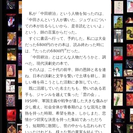
私が「中田耕治」という人物を知ったのは、
「中田さんという人が書いた、ジュヴェについ
ての本が出るらしいから、是非読むといいよ」
という、師の言葉からだった。
すぐに書店へ行って、予約した。私には大金
だった6800円のその本は、読み終わった時に
は、“たったの6800円”だった。
「中田耕治」とはどんな人物だろうかと、調
べた。現代演劇史の本で。
その人は、二十代の前半、師の恩師と名を連
ね、日本の演劇と文学を繋いで土壌を耕し、新
しい種を蒔こうとした活動に参加していた。
既に活躍していた名士たちも、勢いのある若
手も、ジャンルを越えて集った「雲の会」。
1950年、軍国主義や戦争が遺した大きな傷みが
少し癒え、社会全体が青春期のような混沌と微
熱を持った時期。希望を抱き、しかしまた、悲
愴かつ切実な決意を持った集結であっただろ
う。短期間に散開し、世の中からも忘れられて
いったけれども、様々な形の果実を結んでい