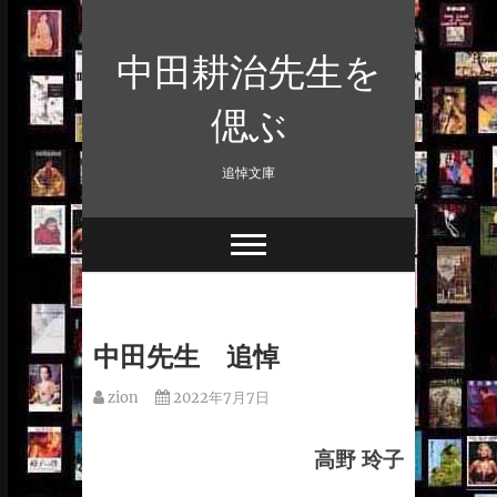
Skip
to
中田耕治先生を
content
偲ぶ
追悼文庫
中田先生 追悼
zion
2022年7月7日
高野 玲子