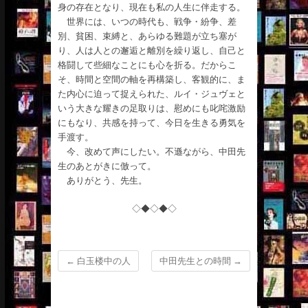
身の存在となり、現在も私の人生に伴走する。
世界には、いつの時代も、戦争・紛争、差
別、貧困、束縛と、あらゆる難題が立ち塞が
り、人は人との邂逅と離別を繰り返し、自己と
格闘して些細なことにも心を折る。だからこ
そ、時間と空間の軸を再構築し、客観的に、ま
た内心に迫って捉えられた、ルイ・ジュヴェと
いう大きな耀きの足取りは、慰めにも叱咤激励
にもなり、共感を持って、今日を生きる勇気を
手渡す。
今、改めて声にしたい。不遜ながら、中田先
生のあとがきに倣って。
ありがとう、先生。
◇◆◇◆◇
←
白玉楼中の人
中田先生との時間
→