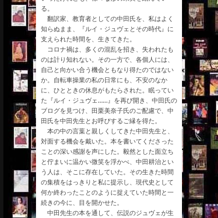
る。
翻訳家、教育者としての中田氏を、私はよく
知らぬまま、『ルイ・ジュヴェとその時代』に
支えられた時間を、生きてきた。
コロナ禍は、多くの混乱を招き、失われたも
のは計り知れない。その一方で、各個人には、
自己と向かい合う機会ともなり得たのではない
か。自転車操業の私の日常にも、不安のなか
に、ひとときの休息がもたらされた。眠ってい
た『ルイ・ジュヴェ……』を再び開き、中田氏の
ブログを見つけ、田栗美奈子氏のご配慮で、中
田氏を中田先生とお呼びするご縁を得た。
本の中の言葉と親しくしてきた中田先生と、
対面する機会を戴いた。本を書いてくださった
ことの深い感謝を声にした。毅然とした面立ち
と佇まいに温かい微笑を浮かべ、中田耕治とい
う人は、そこに存在していた。その生きた時間
の集積をはっきりと私に提示し、現代史として
何か終わったことのように捉えていた時間と一
続きの今に、目を開かせた。
中田先生の本を通して、伝説のジュヴェが生