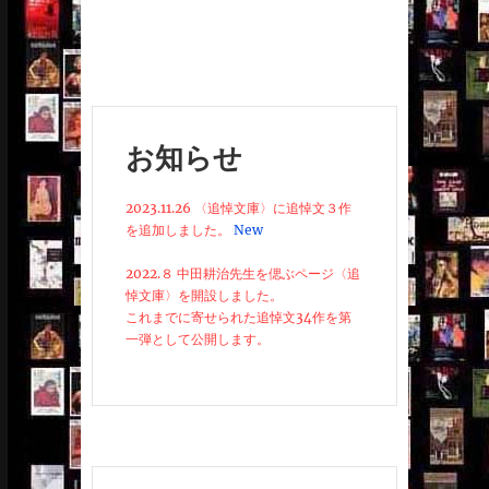
お知らせ
2023.11.26 〈追悼文庫〉に追悼文３作
を追加しました。
New
2022.８ 中田耕治先生を偲ぶページ〈追
悼文庫〉を開設しました。
これまでに寄せられた追悼文34作を第
一弾として公開します。