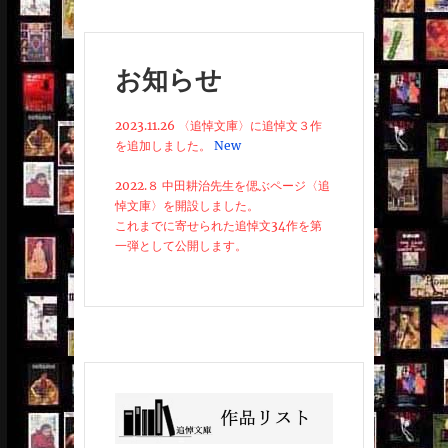
お知らせ
2023.11.26 〈追悼文庫〉に追悼文３作
を追加しました。
New
2022.８ 中田耕治先生を偲ぶページ〈追
悼文庫〉を開設しました。
これまでに寄せられた追悼文34作を第
一弾として公開します。