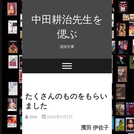
Skip
to
中田耕治先生を
content
偲ぶ
追悼文庫
たくさんのものをもらい
ました
zion
2022年7月7日
濱田 伊佐子