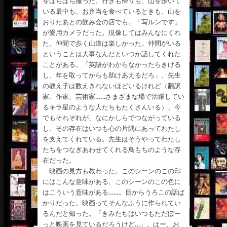
をぱちぱち撮った。行きも帰りも、山を歩いて
いる最中も、お弁当を食べているときも、山を
おりたあとの飲み会の店でも。「写ルンです」
が愛用カメラだった。現像してはみんなにくれ
た。仲間で歩く山道は楽しかった。仲間がいる
ということは大事なんだといつか話してくれた
ことがある。「英語がわからなかったらきける
し、年を取ってからも助けあえるだろ」。先生
の教え子は数えきれないほどいるけれど（翻訳
家、作家、芸術家……さまざまな場で活躍してい
るキラ星のような人たちもたくさんいる）、今
でもそれぞれが、なにかしらでつながっている
し、その存在はいつも心の片隅にあってわたし
を支えてくれている。先生はそうやってわたし
たちをつなぎあわせてくれる鳥もちのような存
在だった。
映画の見方も教わった。このシーンのこの印
にはこんな意味がある、このシーンのこの色に
はこういう意味がある……。目からうろこの話ば
かりだった。映画ってそんなふうに作られてい
るんだと知った。「きみたちはいつもただぼー
っと映画を見ているだろうけど…」。はー、お