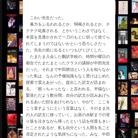
こわい先生だった。
暴力をふるわれるとか、恫喝されるとか、チ
クチク叱責される、とかいうこわさではなく、
本質を見透かされて一刀のもとに切って捨てら
れてしまうのではないかという恐ろしさだっ
た。先生の前に出るといつもびくびくした。
たまたま入会した翻訳学校の、時間や曜日の
都合でたまたまとったクラスの講師が中田先生
だった。それまで中田耕治という人を知らなか
った私は、なんの予備知識もなく受けはじめた
授業で震えあがった。提出した訳文が読まれ
る。「困っちゃったな」と言われる。半端ない
緊張ただよう数分間。自分の訳文が読みあげら
れるあいだ顔をあげられない。やがて、ここを
こう直すようにという言葉はなく、そのまま次
の人の訳文に移っていく。お茶の水駅までの登
り坂を泣きながら帰ったという話を何度もきい
たことがあるが、私も自分という人間を丸ごと
否定されたような気持ちになった。みな、中田