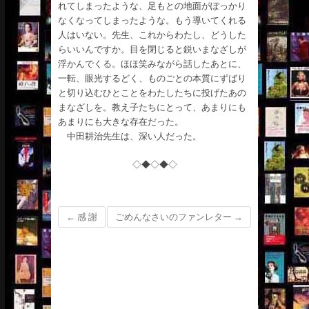
れてしまったような、足もとの地面がぽっかり
なくなってしまったような。もう導いてくれる
人はいない。先生、これからわたし、どうした
らいいんですか。目を閉じると鋭いまなざしが
浮かんでくる。ほほ笑みながら話したあとに、
一転、眼光するどく、ものごとの本質にずばり
と切り込むひとことをわたしたちに投げたあの
まなざしを。教え子たちにとって、あまりにも
あまりにも大きな存在だった。
中田耕治先生は、深い人だった。
◇◆◇◆◇
←
感 謝
ごめんなさいのファンレター
→