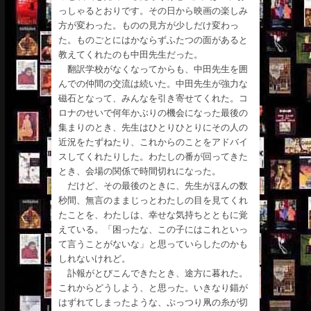
っしゃるとおりです。その日から映画の楽しみ
方が変わった。ものの見方が少しだけ変わっ
た。ものごとにはかならずふたつの面があると
教えてくれたのも中田先生だった。
翻訳学校がなくなってからも、中田先生を囲
んでの仲間の交流は続いた。中田先生が強力な
磁石となって、みんなを引き寄せてくれた。コ
ロナのせいで何年かぶりの機会になった最後の
集まりのとき、先生はひとりひとりにその人の
近況をたずねたり、これからのことをアドバイ
スしてくれたりした。わたしの番が回ってきた
とき、会場の関係で時間切れになった。
だけど、その最後のときに、先生がほんの数
秒間、無言のままじっとわたしの目を見てくれ
たことを、わたしは、幸せな気持ちとともに覚
えている。「困ったな、この子にはこれといっ
て言うことがないな」と思っていらしたのかも
しれないけれど。
訃報がとびこんできたとき、途方に暮れた。
これからどうしよう、と思った。いきなり錨が
はずれてしまったような、ぷっつり凧の糸が切