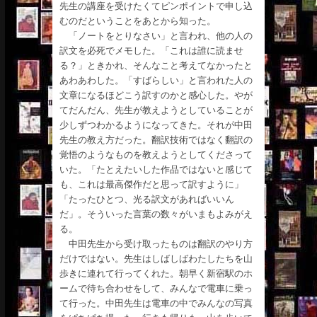
先生の講座を受けたくてピンポイントで申し込
むのだということをあとから知った。
「ノートをとりなさい」と言われ、他の人の
訳文を必死でメモした。「これは誰に読ませ
る？」ときかれ、そんなこと考えてなかったと
あわあわした。「すばらしい」と言われた人の
文章になるほどこう訳すのかと感心した。やが
てだんだん、先生が教えようとしていることが
少しずつわかるようになってきた。それが中田
先生の教え方だった。翻訳技術ではなく翻訳の
覚悟のようなものを教えようとしてくださって
いた。「たとえたいした作品ではないと感じて
も、これは最高傑作だと思って訳すように」
「たったひとつ、光る訳文があればいいん
だ」。そういった言葉の数々がいまもよみがえ
る。
中田先生から受け取ったものは翻訳のやり方
だけではない。先生はしばしばわたしたちを山
歩きに連れて行ってくれた。朝早く新宿駅のホ
ームで待ち合わせをして、みんなで電車に乗っ
て行った。中田先生は電車の中でみんなの写真