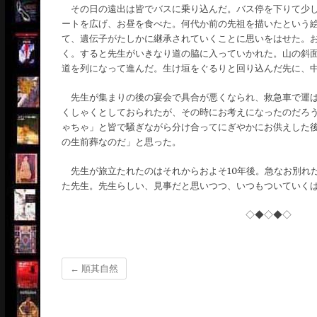
その日の遠出は皆でバスに乗り込んだ。バス停を下りて少し
ートを広げ、お昼を食べた。何代か前の先祖を描いたという
て、遺伝子がたしかに継承されていくことに思いをはせた。
く。すると先生がいきなり道の脇に入っていかれた。山の斜
道を列になって進んだ。生け垣をぐるりと回り込んだ先に、
先生が集まりの後の宴会で具合が悪くなられ、救急車で運ば
くしゃくとしておられたが、その時にお考えになったのだろ
ゃちゃ」と皆で騒ぎながら分け合ってにぎやかにお供えした
の生前葬なのだ」と思った。
先生が旅立たれたのはそれからおよそ10年後。急なお別れ
た先生。先生らしい、見事だと思いつつ、いつもついていく
◇◆◇◆◇
←
順其自然