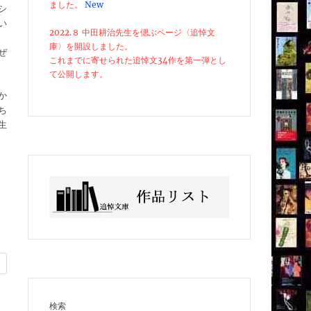
ました。
New
シ
い
2022.８ 中田耕治先生を偲ぶページ〈追悼文
庫〉を開設しました。
ぜ
これまでに寄せられた追悼文34作を第一弾とし
て公開します。
か
ち
生
検索