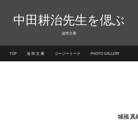
中田耕治先生を偲ぶ
追悼文庫
TOP
追 悼 文 庫
コージートーク
PHOTO GALLERY
城福 真