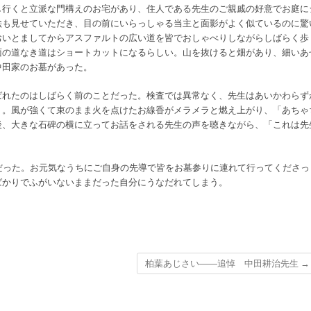
行くと立派な門構えのお宅があり、住人である先生のご親戚の好意でお庭に
絵も見せていただき、目の前にいらっしゃる当主と面影がよく似ているのに驚
おいとましてからアスファルトの広い道を皆でおしゃべりしながらしばらく歩
面の道なき道はショートカットになるらしい。山を抜けると畑があり、細いあ
中田家のお墓があった。
れたのはしばらく前のことだった。検査では異常なく、先生はあいかわらず
う。風が強くて束のまま火を点けたお線香がメラメラと燃え上がり、「あちゃ
後、大きな石碑の横に立ってお話をされる先生の声を聴きながら、「これは先
だった。お元気なうちにご自身の先導で皆をお墓参りに連れて行ってくださっ
ばかりでふがいないままだった自分にうなだれてしまう。
柏葉あじさい――追悼 中田耕治先生
→