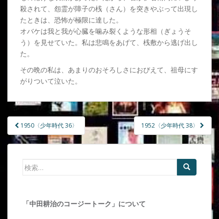
殺されて、怨霊が障子の桟（さん）を突きやぶって出現し
たときは、恐怖が極限に達した。
オバケは我と我が心臓を噛み裂くような形相（ぎょうそ
う）を見せていた。私は悲鳴をあげて、桟敷から逃げ出し
た。
その晩の私は、あまりのおそろしさにおびえて、祖母にす
がりついて泣いた。
1950〈少年時代 36〉
1952〈少年時代 38〉
投稿ナビゲーション
検索:
「中田耕治のコージートーク」について