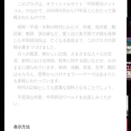
このブログは、オフィシャルサイト「中田耕治ドット
コム」のなかで、2005年5月から17年近くにわたって連
載されたものです。
昭和・平成・令和の時代にわたり、作家、批評家、翻
訳家、教師、演出家など、驚くほど多方面で才能を発揮
した中田耕治氏は、亡くなる直前まで、このブログの原
稿を書きつづけました。
日々の風景、懐かしい記憶、さまざまな人々との交
流、創作にかける情熱、戦争に対する思いなどが、心の
ままに綴られています。映画、演劇、音楽、文学、翻訳
はもちろん、恐竜からコロナまで――テーマはあまりに
も多岐にわたっています。
時代の記録としても貴重な資料となることでしょう。
不思議な作家、中田耕治ワールドをお楽しみくださ
い。
表示方法