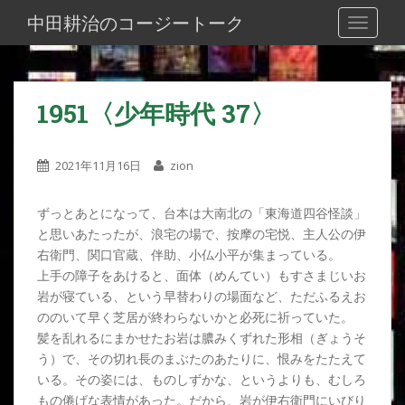
S
中田耕治のコージートーク
TOGGLE
k
i
p
t
1951〈少年時代 37〉
o
m
a
2021年11月16日
zion
i
n
ずっとあとになって、台本は大南北の「東海道四谷怪談」
c
と思いあたったが、浪宅の場で、按摩の宅悦、主人公の伊
o
右衛門、関口官蔵、伴助、小仏小平が集まっている。
n
上手の障子をあけると、面体（めんてい）もすさまじいお
t
岩が寝ている、という早替わりの場面など、ただふるえお
e
ののいて早く芝居が終わらないかと必死に祈っていた。
n
髪を乱れるにまかせたお岩は膿みくずれた形相（ぎょうそ
t
う）で、その切れ長のまぶたのあたりに、恨みをたたえて
いる。その姿には、ものしずかな、というよりも、むしろ
もの倦げな表情があった。だから、岩が伊右衛門にいびり