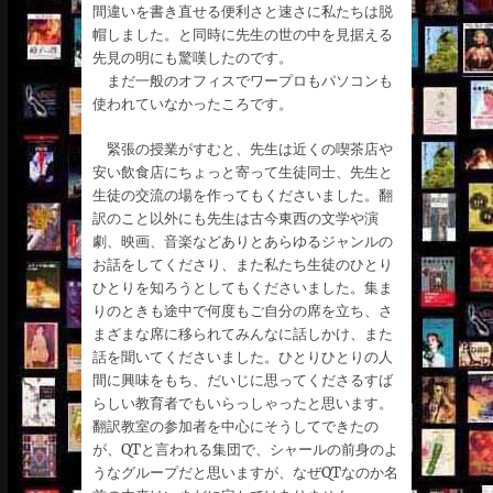
間違いを書き直せる便利さと速さに私たちは脱
帽しました。と同時に先生の世の中を見据える
先見の明にも驚嘆したのです。
まだ一般のオフィスでワープロもパソコンも
使われていなかったころです。
緊張の授業がすむと、先生は近くの喫茶店や
安い飲食店にちょっと寄って生徒同士、先生と
生徒の交流の場を作ってもくださいました。翻
訳のこと以外にも先生は古今東西の文学や演
劇、映画、音楽などありとあらゆるジャンルの
お話をしてくださり、また私たち生徒のひとり
ひとりを知ろうとしてもくださいました。集ま
りのときも途中で何度もご自分の席を立ち、さ
まざまな席に移られてみんなに話しかけ、また
話を聞いてくださいました。ひとりひとりの人
間に興味をもち、だいじに思ってくださるすば
らしい教育者でもいらっしゃったと思います。
翻訳教室の参加者を中心にそうしてできたの
が、QTと言われる集団で、シャールの前身のよ
うなグループだと思いますが、なぜQTなのか名