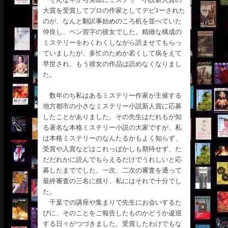
大賞を受賞してプロの作家としてデビﾕーされた
のが、なんと翻訳事始めのころ机を並べていた
仲良し、ペン習字の彼女でした。精緻な構成の
ミステリーをわくわくしながら読ませてもらっ
ていましたが、多忙のためか若くして病をえて
早世され、もう彼女の作品は読めなくなりまし
た。
数年のち私はあるミステリー作家が主催する
地方都市の小さなミステリー小説新人賞に応募
したことがありました。その先生はだれもが知
る著名な本格ミステリー小説の大家ですが、私
は本格ミステリーのなんたるかもよく知らず、
受賞や入賞などはこれっぱかしも期待せず、た
だだれかに読んでもらえるだけでうれしいと応
募したまででした。一次、二次の審査を通って
最終審査の三名に残り、私にはそれで十分でし
た。
千葉での講座や集まりで先生にお会いするた
びに、そのことをご報告したものかどうか逡巡
する日々がつづきました。受賞したわけでもな