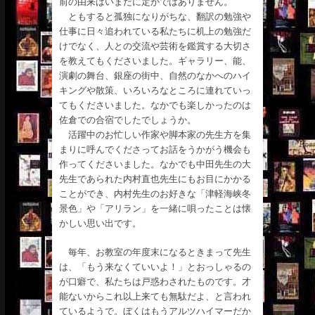
前の由来はいまだに定かではありません。
ともすると孤独になりがちな、翻訳の勉強や
仕事に日々追われている私たちに机上の勉強だ
けでなく、人との交流や芸術を鑑賞する大切さ
を教えてもくださいました。ギャラリー、能、
演劇の舞台、銀座の街中、自然のなかへのハイ
キングや散策、いろいろなところに連れていっ
てもくださいました。なかでも楽しかったのは
佐倉での合宿でしたでしょうか。
活躍中のお忙しい作家や脚本家の先生方を集
まりに呼んでくださってお話をうかがう機会も
作ってくださいました。なかでも中田先生の大
先生であられた内村直也先生にもお目にかかる
ことができ、内村先生のお好きな「津軽海峡冬
景色」や「アリラン」を一緒に唄ったことは懐
かしい思い出です。
毎年、お教室の年度末になるときまって先生
は、「もう来なくていいよ！」とおっしゃるの
が口癖で、私たちは戸惑わされたものです。才
能ないからこれ以上来ても無駄だよ、と言われ
ているようで。ぼくはもうアルツハイマーだか