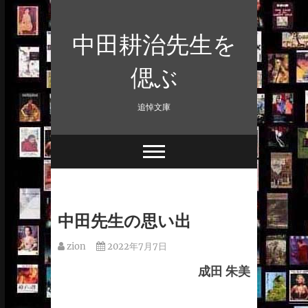
Skip
to
中田耕治先生を
content
偲ぶ
追悼文庫
中田先生の思い出
zion
2022年7月7日
成田 朱美