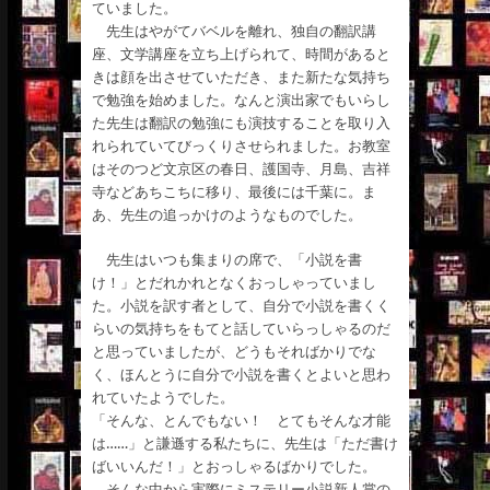
ていました。
先生はやがてバベルを離れ、独自の翻訳講
座、文学講座を立ち上げられて、時間があると
きは顔を出させていただき、また新たな気持ち
で勉強を始めました。なんと演出家でもいらし
た先生は翻訳の勉強にも演技することを取り入
れられていてびっくりさせられました。お教室
はそのつど文京区の春日、護国寺、月島、吉祥
寺などあちこちに移り、最後には千葉に。ま
あ、先生の追っかけのようなものでした。
先生はいつも集まりの席で、「小説を書
け！」とだれかれとなくおっしゃっていまし
た。小説を訳す者として、自分で小説を書くく
らいの気持ちをもてと話していらっしゃるのだ
と思っていましたが、どうもそればかりでな
く、ほんとうに自分で小説を書くとよいと思わ
れていたようでした。
「そんな、とんでもない！ とてもそんな才能
は……」と謙遜する私たちに、先生は「ただ書け
ばいいんだ！」とおっしゃるばかりでした。
そんな中から実際にミステリー小説新人賞の