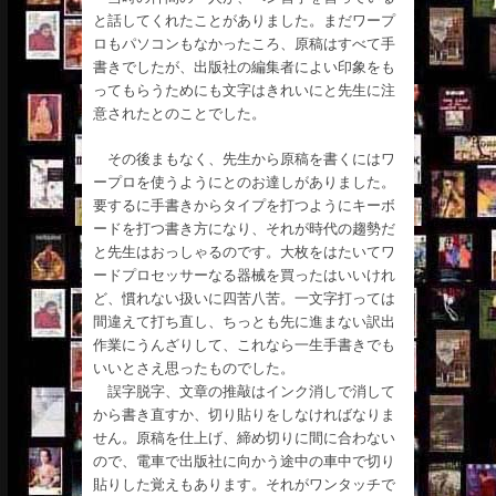
と話してくれたことがありました。まだワープ
ロもパソコンもなかったころ、原稿はすべて手
書きでしたが、出版社の編集者によい印象をも
ってもらうためにも文字はきれいにと先生に注
意されたとのことでした。
その後まもなく、先生から原稿を書くにはワ
ープロを使うようにとのお達しがありました。
要するに手書きからタイプを打つようにキーボ
ードを打つ書き方になり、それが時代の趨勢だ
と先生はおっしゃるのです。大枚をはたいてワ
ードプロセッサーなる器械を買ったはいいけれ
ど、慣れない扱いに四苦八苦。一文字打っては
間違えて打ち直し、ちっとも先に進まない訳出
作業にうんざりして、これなら一生手書きでも
いいとさえ思ったものでした。
誤字脱字、文章の推敲はインク消しで消して
から書き直すか、切り貼りをしなければなりま
せん。原稿を仕上げ、締め切りに間に合わない
ので、電車で出版社に向かう途中の車中で切り
貼りした覚えもあります。それがワンタッチで