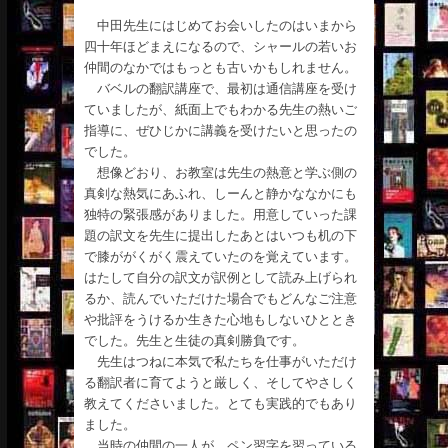
中田先生にはじめてお会いしたのはいまから
四十年ほどまえになるので、シャールの若いお
仲間のなかではもっとも古いかもしれません。
バベルの翻訳講座で、最初は通信講座を受け
ていましたが、紙面上でもわかる先生の熱いご
指導に、ぜひじかに講義を受けたいと思ったの
でした。
想像どおり、お教室は先生の熱意と学ぶ側の
真剣な熱気にあふれ、しーんと静かななかにも
独特の緊張感がありました。用意していった課
題の訳文を先生に提出したあとはいつも机の下
で膝ががくがく震えていたのを覚えています。
はたして自分の訳文が訳例として読み上げられ
るか、読んでいただけた場合でもどんなご注意
や批評をうけるか生きた心地もしないひととき
でした。先生と生徒の真剣勝負です。
先生はつねに本気で私たちを仕事がいただけ
る翻訳者に育てようと厳しく、そしてやさしく
教えてくださいました。とても実践的でもあり
ました。
当時の仲間の一人が、ペン習字を習っている