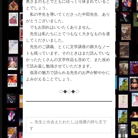
奥さまのもとでともにゆっくり休まれているこ
とでしょう。
私の半生を導いてくださった中田先生、あり
がとうございました。
でもお別れはいいたくありません。
先生は私たちにとてつもなく大きなものを遺
してくださいました。
先生のご講義、とくに文学講座の膨大なノー
トも残っています。そのときはまだ読んでいな
かったたくさんの文学作品も含めて、また改め
て読み返し勉強させていただきます。
低音の魅力で語られる先生のお声が鮮やかに
よみがえることでしょう。
◇◆◇◆◇
←
先生と出会えたわたしは強運の持ち主で
す