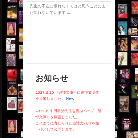
先生の不在に慣れなくてはと思うことにま
だ慣れないでいます
→
お知らせ
2023.11.26 〈追悼文庫〉に追悼文３作
を追加しました。
New
2022.８ 中田耕治先生を偲ぶページ〈追
悼文庫〉を開設しました。
これまでに寄せられた追悼文34作を第
一弾として公開します。