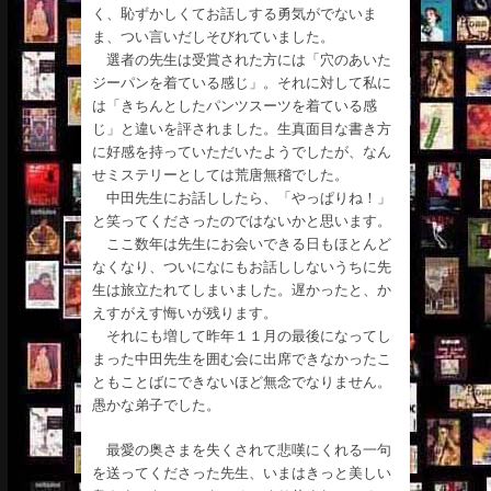
く、恥ずかしくてお話しする勇気がでないま
ま、つい言いだしそびれていました。
選者の先生は受賞された方には「穴のあいた
ジーパンを着ている感じ」。それに対して私に
は「きちんとしたパンツスーツを着ている感
じ」と違いを評されました。生真面目な書き方
に好感を持っていただいたようでしたが、なん
せミステリーとしては荒唐無稽でした。
中田先生にお話ししたら、「やっぱりね！」
と笑ってくださったのではないかと思います。
ここ数年は先生にお会いできる日もほとんど
なくなり、ついになにもお話ししないうちに先
生は旅立たれてしまいました。遅かったと、か
えすがえす悔いが残ります。
それにも増して昨年１１月の最後になってし
まった中田先生を囲む会に出席できなかったこ
ともことばにできないほど無念でなりません。
愚かな弟子でした。
最愛の奥さまを失くされて悲嘆にくれる一句
を送ってくださった先生、いまはきっと美しい