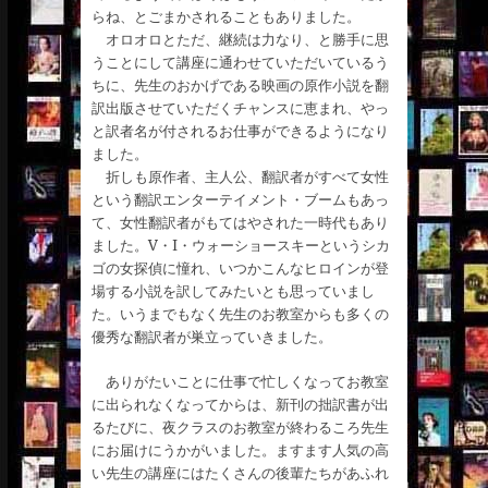
らね、とごまかされることもありました。
オロオロとただ、継続は力なり、と勝手に思
うことにして講座に通わせていただいているう
ちに、先生のおかげである映画の原作小説を翻
訳出版させていただくチャンスに恵まれ、やっ
と訳者名が付されるお仕事ができるようになり
ました。
折しも原作者、主人公、翻訳者がすべて女性
という翻訳エンターテイメント・ブームもあっ
て、女性翻訳者がもてはやされた一時代もあり
ました。V・I・ウォーショースキーというシカ
ゴの女探偵に憧れ、いつかこんなヒロインが登
場する小説を訳してみたいとも思っていまし
た。いうまでもなく先生のお教室からも多くの
優秀な翻訳者が巣立っていきました。
ありがたいことに仕事で忙しくなってお教室
に出られなくなってからは、新刊の拙訳書が出
るたびに、夜クラスのお教室が終わるころ先生
にお届けにうかがいました。ますます人気の高
い先生の講座にはたくさんの後輩たちがあふれ