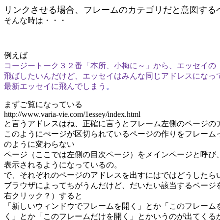
リンクさせる場合、フレームのカテゴリだと意図する
そんな時は・・・
例えば
コージートーク３２番「本所、小梅に～」から、エッセイの
飛ばしたいんだけど、エッセイはみんな同じアドレスになっ
最新エッセイに飛んでしまう
。
まずご覧になっている
http://www.varia-vie.com/1essey/index.html
と言うアドレスはね、正確に言うとフレーム左側のページの
このようにぺージが区切られているページの作りをフレーム
のように変わらない
ページ（ここでは左側の目次ページ）をメインページと呼び
表示されるようになっているの。
で、それぞれのページのアドレスを出すにはではどうしたら
ブラウザによってちがうんだけど、だいたい該当するページ
右クリック？）すると
「新しいウィンドウでフレームを開く」とか「このフレーム
く」とか「このフレームだけを開く」とかいうのが出てくる