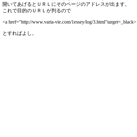
開いてあげるとＵＲＬにそのページのアドレスが出ます。
これで目的のＵＲＬが判るので
<a href="http://www.varia-vie.com/1essey/log/3.html"targe
とすればよし。